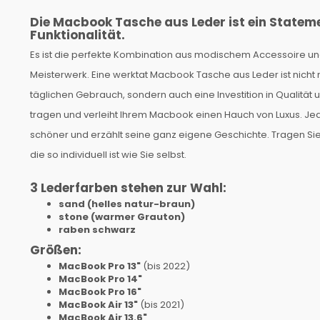
Die Macbook Tasche aus Leder ist ein Stateme
Funktionalität.
Es ist die perfekte Kombination aus modischem Accessoire und
Meisterwerk. Eine werktat Macbook Tasche aus Leder ist nicht 
täglichen Gebrauch, sondern auch eine Investition in Qualität
tragen und verleiht Ihrem Macbook einen Hauch von Luxus. Je
schöner und erzählt seine ganz eigene Geschichte. Tragen Sie I
die so individuell ist wie Sie selbst.
3 Lederfarben stehen zur Wahl:
sand (helles natur-braun)
stone (warmer Grauton)
raben schwarz
Größen:
MacBook Pro 13"
(bis 2022)
MacBook Pro 14"
MacBook Pro 16"
MacBook Air 13"
(bis 2021)
MacBook Air 13.6"