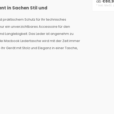
ab
€80,9
Woll..
* Inkl. MwSt. 
nt in Sachen Stil und
 praktischem Schutz für Ihr technisches
nur ein unverzichtbares Accessoire für den
 und Langlebigkeit. Das Leder ist angenehm zu
de Macbook Ledertasche wird mit der Zeit immer
hr Gerät mit Stolz und Eleganz in einer Tasche,