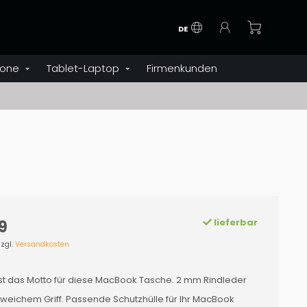
DE
one
Tablet-Laptop
Firmenkunden
lieferbar
9
zzgl.
Versandkosten
ist das Motto für diese MacBook Tasche. 2 mm Rindleder
 weichem Griff. Passende Schutzhülle für Ihr MacBook