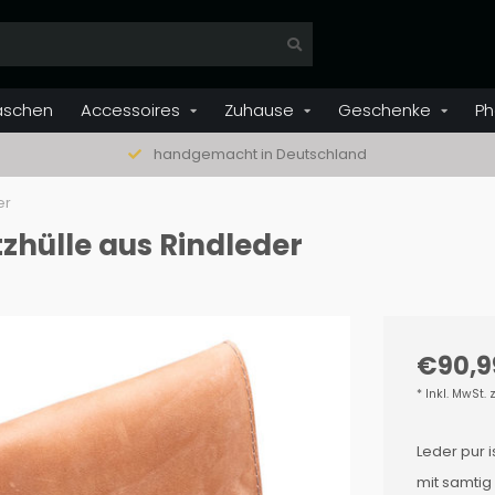
aschen
Accessoires
Zuhause
Geschenke
Ph
handgemacht in Deutschland
er
hülle aus Rindleder
€90,9
* Inkl. MwSt. 
Leder pur 
mit samtig