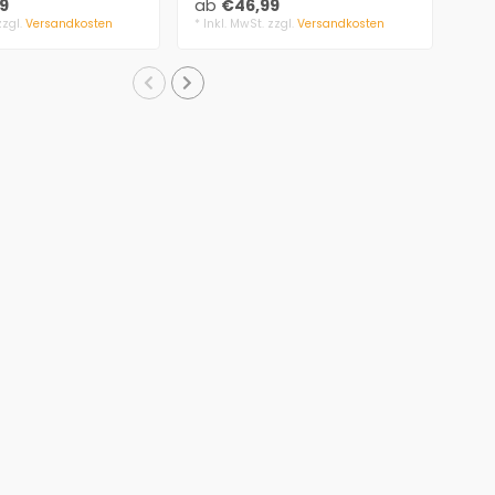
9
ab
€46,99
ab
aus
zzgl.
Versandkosten
* Inkl. MwSt. zzgl.
Versandkosten
* Ink