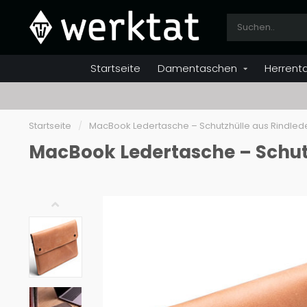
Startseite
Damentaschen
Herrent
Startseite
/
MacBook Ledertasche – Schutzhülle aus Rindled
MacBook Ledertasche – Schutz