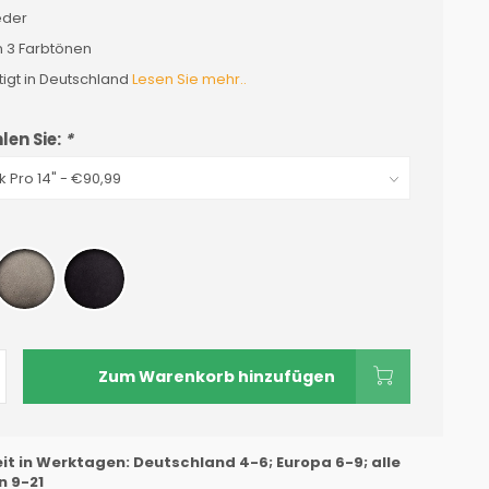
eder
in 3 Farbtönen
igt in Deutschland
Lesen Sie mehr..
len Sie:
*
Zum Warenkorb hinzufügen
eit in Werktagen: Deutschland 4-6; Europa 6-9; alle
 9-21