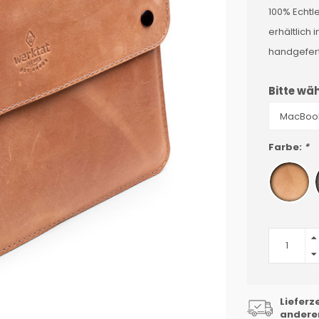
100% Echtl
erhältlich 
handgefert
Bitte wäh
Farbe:
*
Lieferz
anderen