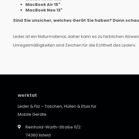
MacBook Air 15"
MacBook Neo 13"
Sind Sie unsicher, welches Gerät Sie haben? Dann scha
Leder ist ein Naturmaterial, daher kann es zu farblichen Ab
Unregelmäßigkeiten sind Zeichen für die Echtheit des Leders.
werktat
Leder & Filz – Taschen, Hüllen & Etuis für
Mobile Geräte
Reinhold-Würth-Straße 11/2
74360 Ilsfeld