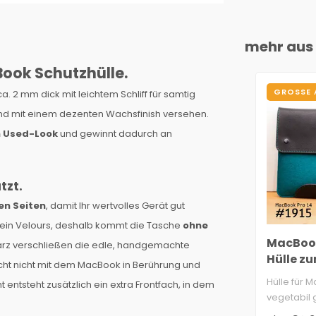
mehr aus 
Book Schutzhülle.
GROSSE 
. 2 mm dick mit leichtem Schliff für samtig
end mit einem dezenten Wachsfinish versehen.
n Used-Look
und gewinnt dadurch an
tzt.
en Seiten
, damit Ihr wertvolles Gerät gut
ie ein Velours, deshalb kommt die Tasche
ohne
MacBook 
arz verschließen die edle, handgemachte
Hülle z
cht nicht mit dem MacBook in Berührung und
Hülle für M
entsteht zusätzlich ein extra Frontfach, in dem
vegetabil 
aus Deuts