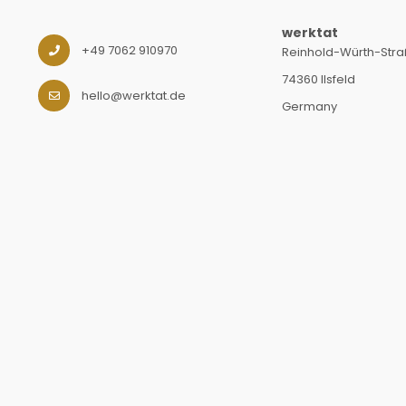
werktat
+49 7062 910970
Reinhold-Würth-Straß
74360 Ilsfeld
hello@werktat.de
Germany