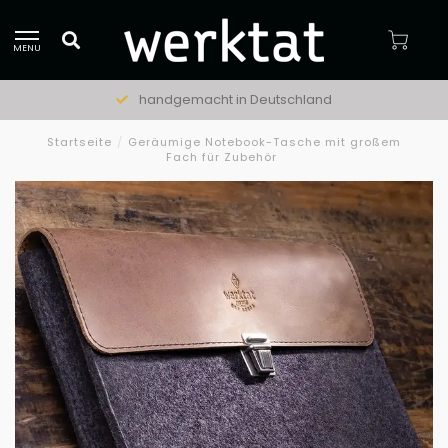
MENU
handgemacht in Deutschland
Startseite
/
Geräumige Notebook-Tasche mit großem
Fach für Zubehör