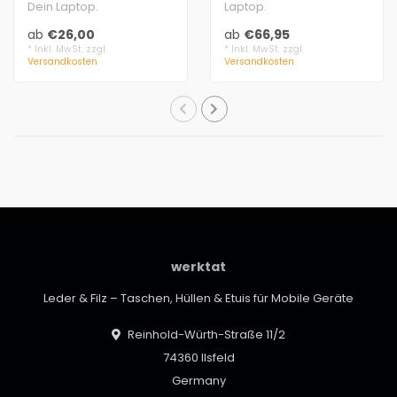
Dein Laptop.
Laptop.
Filz 3 mm dick, 100%
Echtleder, Filz 3 mm dick,
ab
€26,00
ab
€66,95
Schurwolle
100% Schurwolle
* Inkl. MwSt. zzgl.
* Inkl. MwSt. zzgl.
Versandkosten
Versandkosten
Einschub..
Q..
werktat
Leder & Filz – Taschen, Hüllen & Etuis für Mobile Geräte
Reinhold-Würth-Straße 11/2
74360 Ilsfeld
Germany