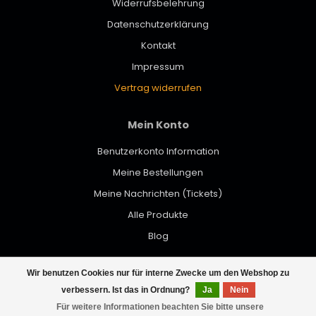
Widerrufsbelehrung
Datenschutzerklärung
Kontakt
Impressum
Vertrag widerrufen
Mein Konto
Benutzerkonto Information
Meine Bestellungen
Meine Nachrichten (Tickets)
Alle Produkte
Blog
Wir benutzen Cookies nur für interne Zwecke um den Webshop zu
© Copyright 2026 werktat - Powered by
Lightspeed
- Theme by
verbessern. Ist das in Ordnung?
Ja
Nein
Dyvelopment
Für weitere Informationen beachten Sie bitte unsere