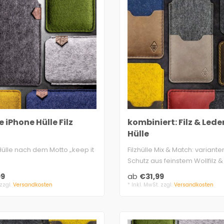
 iPhone Hülle Filz
kombiniert: Filz & Lede
Hülle
Hülle nach dem Motto „keep it
Filzhülle Mix & Match: variant
Schutz aus feinstem Wollfilz & r
kes Garn passend..
99
ab
€31,99
 zzgl.
Versandkosten
* Inkl. MwSt. zzgl.
Versandkosten