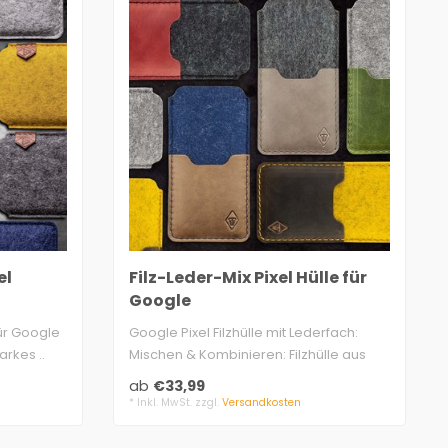
el
Filz-Leder-Mix Pixel Hülle für
Google
für Google
Google Pixel Filzhülle mit Lederfach:
arkes ..
Mischen & Kombinieren: Filzhülle aus
fei..
ab
€33,99
* Inkl. MwSt. zzgl.
Versandkosten