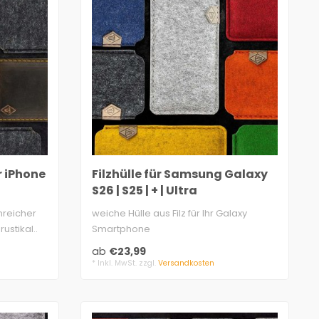
r iPhone
Filzhülle für Samsung Galaxy
S26 | S25 | + | Ultra
enreicher
weiche Hülle aus Filz für Ihr Galaxy
ustikal..
Smartphone
zwei Lagen, 3mm dick, 100% Sc..
ab
€23,99
* Inkl. MwSt. zzgl.
Versandkosten