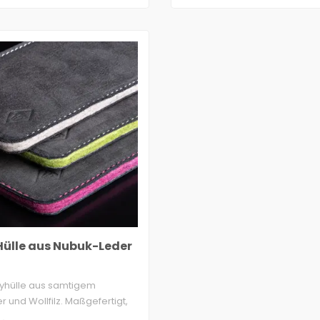
ülle aus Nubuk-Leder
yhülle aus samtigem
 und Wollfilz. Maßgefertigt,
.