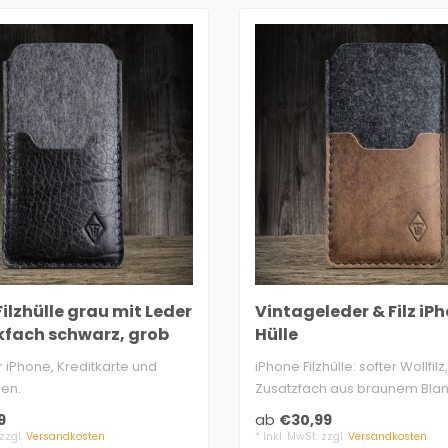
ilzhülle grau mit Leder
Vintageleder & Filz iP
kfach schwarz, grob
Hülle
t
ür iPhone, Kreditkarte und
iPhone Filzhülle: softer Wollfilz
en.
Zusatzfach aus braunem Blan
 dunkel grau mel..
9
ab
€30,99
 zzgl.
Versandkosten
* Inkl. MwSt. zzgl.
Versandkosten