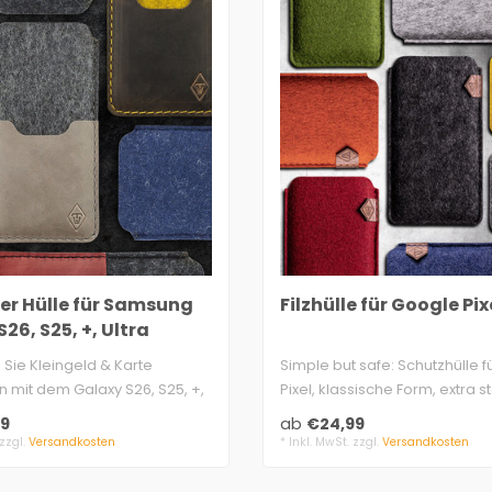
der Hülle für Samsung
Filzhülle für Google Pix
26, S25, +, Ultra
Sie Kleingeld & Karte
Simple but safe: Schutzhülle 
mit dem Galaxy S26, S25, +,
Pixel, klassische Form, extra st
.
9
ab
€24,99
 zzgl.
Versandkosten
* Inkl. MwSt. zzgl.
Versandkosten