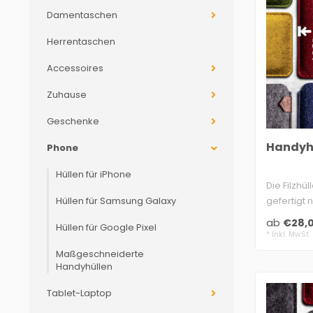
Damentaschen
Herrentaschen
Accessoires
Zuhause
Geschenke
Handyhü
Phone
Hüllen für iPhone
Die Filzhü
Hüllen für Samsung Galaxy
gefertigt
Filz, 2 Lag
ab
€28,
Hüllen für Google Pixel
* Inkl. MwSt.
Maßgeschneiderte
Handyhüllen
Tablet-Laptop