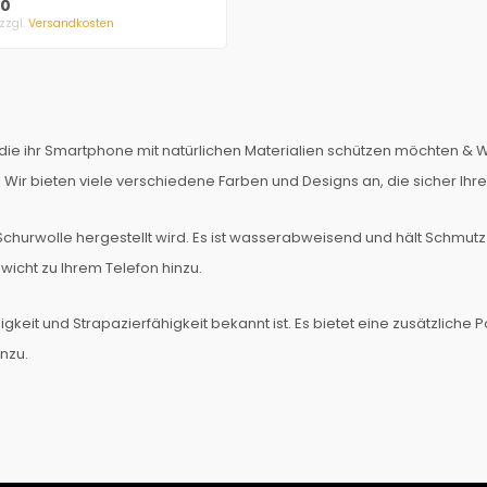
90
 zzgl.
Versandkosten
die ihr Smartphone mit natürlichen Materialien schützen möchten & Wert
en. Wir bieten viele verschiedene Farben und Designs an, die sicher Ih
er Schurwolle hergestellt wird. Es ist wasserabweisend und hält Schmu
ewicht zu Ihrem Telefon hinzu.
bigkeit und Strapazierfähigkeit bekannt ist. Es bietet eine zusätzliche
nzu.