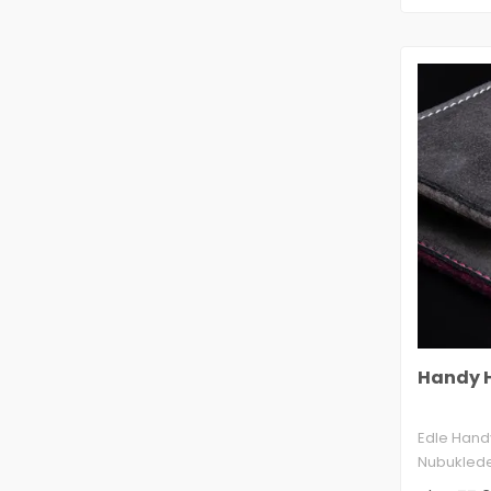
Handy H
Edle Hand
Nubukleder
stoßabsor.