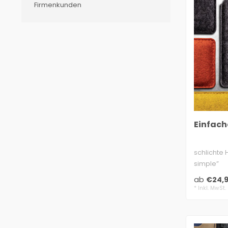
Firmenkunden
Einfache
schlichte 
simple”
extra star
ab
€24,
* Inkl. MwSt.