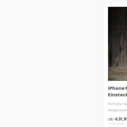
iPhone F
Einstec
genarb
Filzhülle f
Notgrosch
3 mm Filz,
ab
€31,9
* Inkl. MwSt.