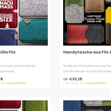
lle Filz
Handytasche aus Filz 
lle schützt jedes Handy –
Rustikale Handytasche aus fei
 nach Maß
und Rindleder in fünf Farbstel
en, 3mm ..
Die..
08
ab
€33,28
 zzgl.
Versandkosten
* Inkl. MwSt. zzgl.
Versandkosten