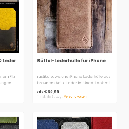
& Leder
Büffel-Lederhülle für iPhone
nem Filz
rustikale, weiche iPhone Lederhülle aus
lungen.
braunem Antik-Leder im Used-Look mit
Fi..
ab
€52,99
* Inkl. MwSt. zzgl.
Versandkosten