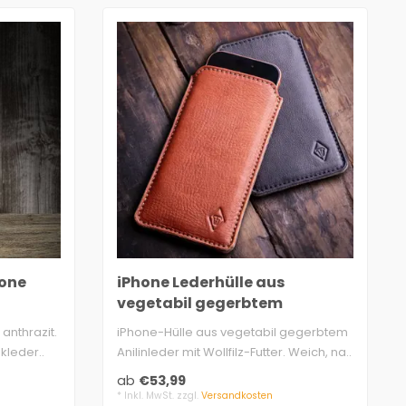
hone
iPhone Lederhülle aus
vegetabil gegerbtem
Premiumleder
, anthrazit.
iPhone-Hülle aus vegetabil gegerbtem
kleder..
Anilinleder mit Wollfilz-Futter. Weich, na..
ab
€53,99
* Inkl. MwSt. zzgl.
Versandkosten