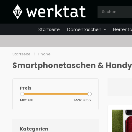
Startseite
Damentaschen
Herrent
Startseite
/
Phone
Smartphonetaschen & Handyhü
Preis
Min: €
0
Max: €
55
Kategorien