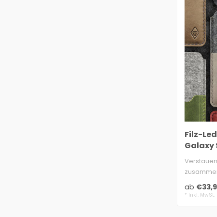
Filz-Le
Galaxy S
Verstauen 
zusammen 
Ultra in de.
ab
€33,9
* Inkl. MwSt.