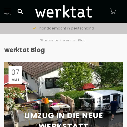
MENU
handgemacht in Deutschland
Startseite
/
werktat Blog
werktat Blog
07
MAI
UMZUG IN DIE NEUE
WERKSTATT