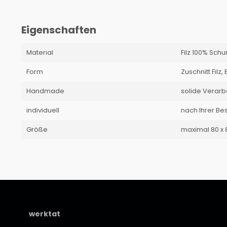
Eigenschaften
Material
Filz 100% Sch
Form
Zuschnitt Filz
Handmade
solide Verarb
individuell
nach Ihrer Bes
Größe
maximal 80 x
werktat