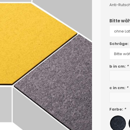
Anti-Rutsc
Bitte wäh
Schräge:
b in cm:
*
c in cm:
*
Farbe:
*