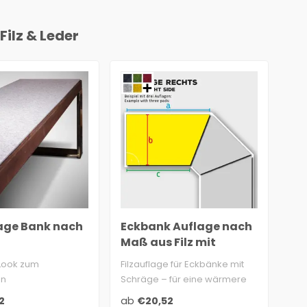
Filz & Leder
lage Bank nach
Eckbank Auflage nach
Ec
Maß aus Filz mit
na
Schräge
 Look zum
Filzauflage für Eckbänke mit
Eck
en
Schräge – für eine wärmere
qua
Wollfilz aus 100%
Sitzfläche bis i..
3 m
2
ab
€20,52
ab