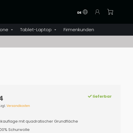
DE
one
Tablet-Laptop
Firmenkunden
lieferbar
4
zzgl.
Versandkosten
kauflage mit quadratischer Grundfläche
 100% Schurwolle