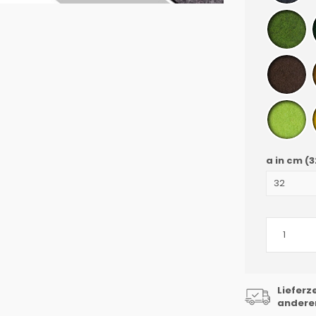
a in cm
(3
Lieferz
andere