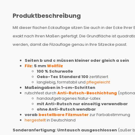
Produktbeschreibung
Mit dieser flachen Eckauflage sitzen Sie auch in der Ecke Ih
exakt nach Ihren Maßen gefertigt. Die Grundfläche ist quadrat
werden, damit die Filzauflage genau in Ihre Sitzecke passt.
Seiten b und c
müssen kleiner oder gleich a sein
Filz
: 5 mm
Wollfilz
100 % Schurwolle
Oeko-Tex Standard 100
zertifiziert
langlebig, formstabil und
pflegeleicht
Maßeingaben in 1-cm-Schritten
rutschfest durch
Anti-Rutsch-Beschichtung
(optiona
handaufgetragenes Natur-Latex
mit Anti-Rutsch nur einseitig verwendbar
ohne Anti-Rutsch wendbar
vorab
bestellbare Filzmuster
zur Farbabstimmung
hergestellt
in Deutschland
Sonderanfertigung: Umtausch ausgeschlossen
(außer be