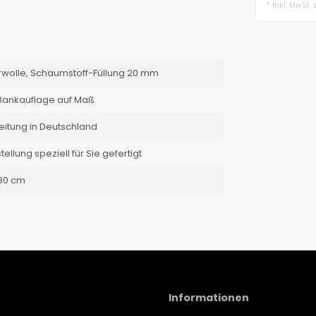
Schurwolle,
* Inkl. MwSt. 
urwolle, Schaumstoff-Füllung 20 mm
, Bankauflage auf Maß
eitung in Deutschland
tellung speziell für Sie gefertigt
 80 cm
Informationen