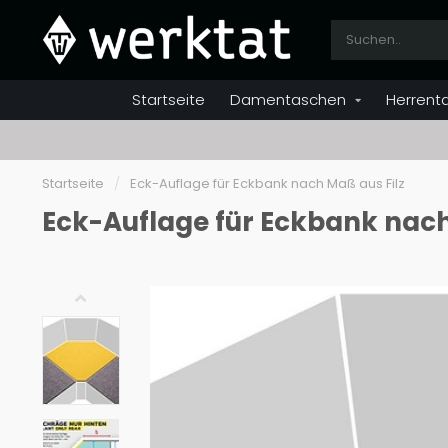
Startseite
Damentaschen
Herrent
Startseite
/
Eck-Auflage für Eckbank nach Maß aus Filz
Eck-Auflage für Eckbank nach