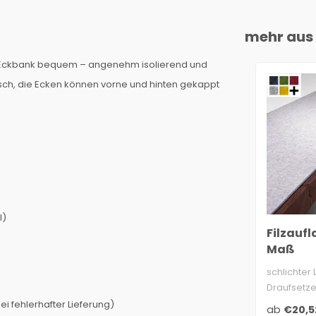
mehr aus 
rer Eckbank bequem – angenehm isolierend und
isch, die Ecken können vorne und hinten gekappt
l)
Filzauf
Maß
schlichter
Draufsetz
5 mm Filz: 
i fehlerhafter Lieferung)
ab
€20,5