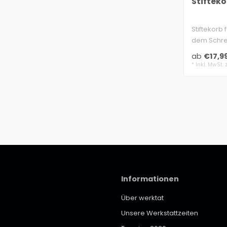
Stifteko
Stiftekorb
dem Schrei
Körbchen 
ab
€17,9
* Inkl. MwSt. 
Informationen
Über werktat
Unsere Werkstattzeiten