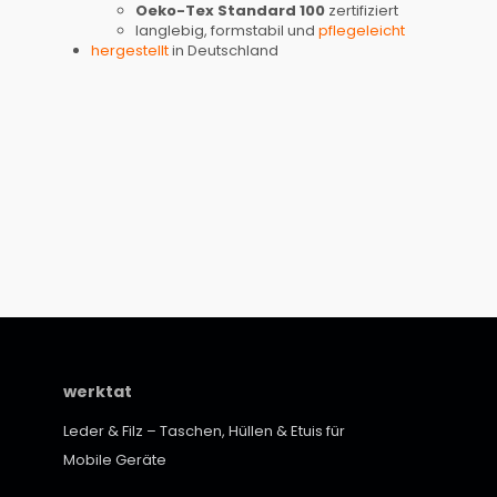
Oeko-Tex Standard 100
zertifiziert
langlebig, formstabil und
pflegeleicht
hergestellt
in Deutschland
werktat
Leder & Filz – Taschen, Hüllen & Etuis für
Mobile Geräte