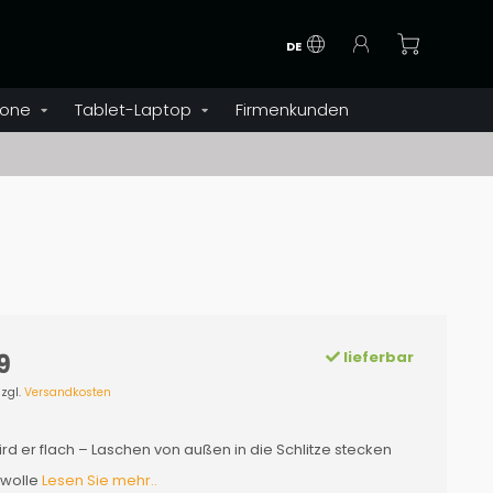
DE
one
Tablet-Laptop
Firmenkunden
lieferbar
9
zzgl.
Versandkosten
ird er flach – Laschen von außen in die Schlitze stecken
rwolle
Lesen Sie mehr..