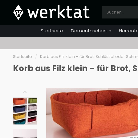
Startseite
Damentaschen
Herrent
Startseite
/
Korb aus Filz klein – für Brot, Schlüssel oder Sch
Korb aus Filz klein – für Brot