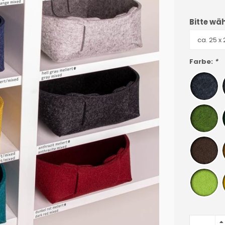
Bitte wäh
Farbe:
*