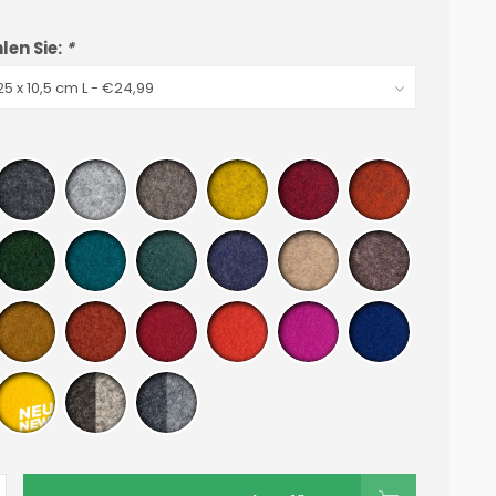
len Sie:
*