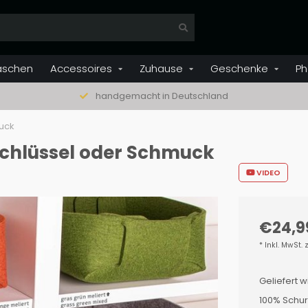
aschen
Accessoires
Zuhause
Geschenke
Ph
handgemacht in Deutschland
muck
, Schlüssel oder Schmuck
VIDEO
€24,9
* Inkl. MwSt. 
Geliefert w
100% Schu