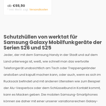
und Wollfilz. Maßgefertigt,
ab
€55,90
stoßabsor..
* Inkl. MwSt. zzgl.
Versandkosten
Schutzhüllen von werktat für
Samsung Galaxy Mobilfunkgeräte der
Serien S26 und S25
Jeder, der mit dem Samsung Handy in der Stadt und auf dem
Land unterwegs ist, weiß, wie schnell man das wertvolle
Telefongerät unabsichtlich am Tisch oder Treppengeländer
anstoßen und kaputt machen kann, oder auch, wenn es sich im
Rucksack befindet und mit anderen Utensilien wie zum Beispiel
der Alu-Vesperbox oder dem Schlüsselbund in Kontakt kommt,
kann es Macken geben. Die mobilen Samsung-Smartphones
können sie daher mit einer unserer variationsreichen Galaxy-