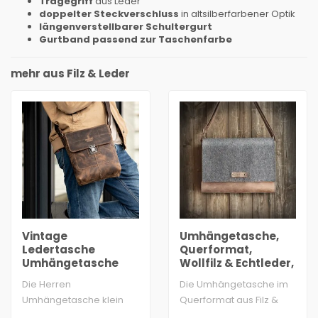
Tragegriff
aus Leder
doppelter Steckverschluss
in altsilberfarbener Optik
längenverstellbarer Schultergurt
Gurtband passend zur Taschenfarbe
mehr aus Filz & Leder
Vintage
Umhängetasche,
Ledertasche
Querformat,
Umhängetasche
Wollfilz & Echtleder,
klein
MAX & MORITZ
Die Herren
Die Umhängetasche im
Umhängetasche klein
Querformat aus Filz &
aus Vintage Leder. Die
Leder begeistert mit