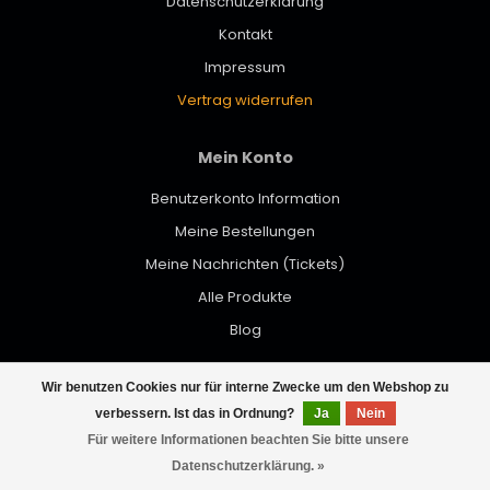
Datenschutzerklärung
Kontakt
Impressum
Vertrag widerrufen
Mein Konto
Benutzerkonto Information
Meine Bestellungen
Meine Nachrichten (Tickets)
Alle Produkte
Blog
Wir benutzen Cookies nur für interne Zwecke um den Webshop zu
© Copyright 2026 werktat - Powered by
Lightspeed
- Theme by
verbessern. Ist das in Ordnung?
Ja
Nein
Dyvelopment
Für weitere Informationen beachten Sie bitte unsere
Datenschutzerklärung. »