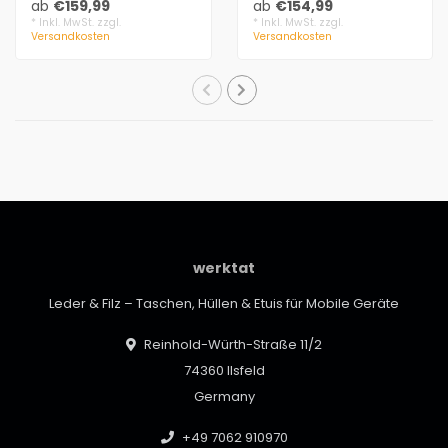
ab
€159,99
ab
€154,99
handliche Ledertasche
puristischem Vi..
* Inkl. MwSt. zzgl.
* Inkl. MwSt. zzgl.
Versandkosten
Versandkosten
ist..
werktat
Leder & Filz – Taschen, Hüllen & Etuis für Mobile Geräte
Reinhold-Würth-Straße 11/2
74360 Ilsfeld
Germany
+49 7062 910970