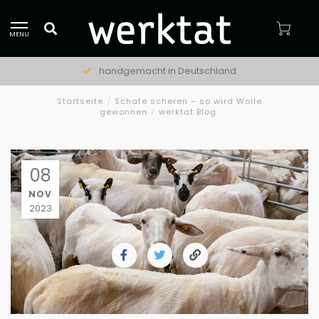
MENU
natürliche Materialien
Startseite
/
Schafe scheren – so wird Wolle
gewonnen
/
werktat Blog
08
NOV
2023