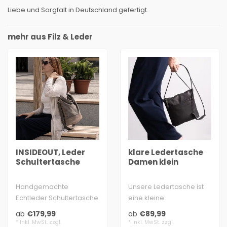
Liebe und Sorgfalt in Deutschland gefertigt.
mehr aus Filz & Leder
INSIDEOUT, Leder
klare Ledertasche
Schultertasche
Damen klein
Handgemachte
Unsere Ledertasche ist
Echtleder Schultertasche
eine kleine
aus Wasserbüffel und
Handtaschen-
ab
€179,99
ab
€89,99
Rind-Antikleder
Kostbarkeit, die mit
* Inkl. MwSt. zzgl.
* Inkl. MwSt. zzgl.