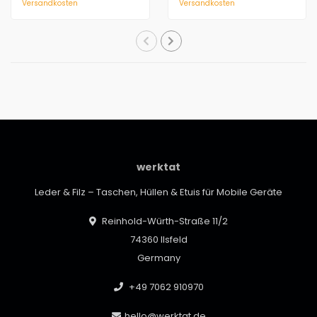
Versandkosten
Versandkosten
Ver..
klarem Desig..
werktat
Leder & Filz – Taschen, Hüllen & Etuis für Mobile Geräte
Reinhold-Würth-Straße 11/2
74360 Ilsfeld
Germany
+49 7062 910970
hello@werktat.de