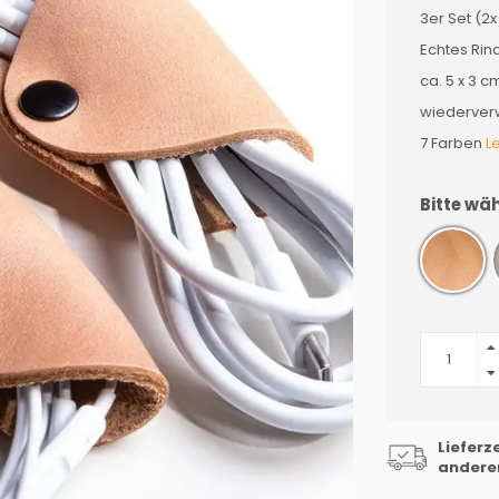
3er Set (2x
Echtes Rin
ca. 5 x 3 c
wiederver
7 Farben
L
Bitte wäh
Lieferz
anderen