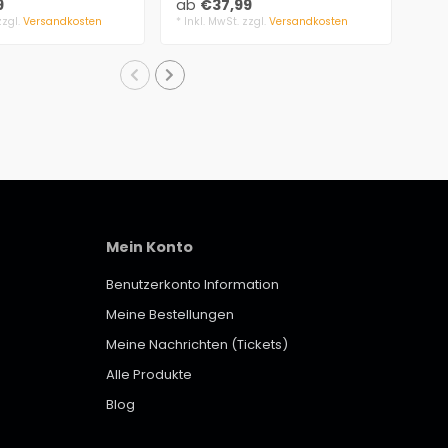
9
ab
€37,99
ab
m..
3 mm Filz, 100..
Tra
zzgl.
Versandkosten
* Inkl. MwSt. zzgl.
Versandkosten
* Ink
Mein Konto
Benutzerkonto Information
Meine Bestellungen
Meine Nachrichten (Tickets)
Alle Produkte
Blog