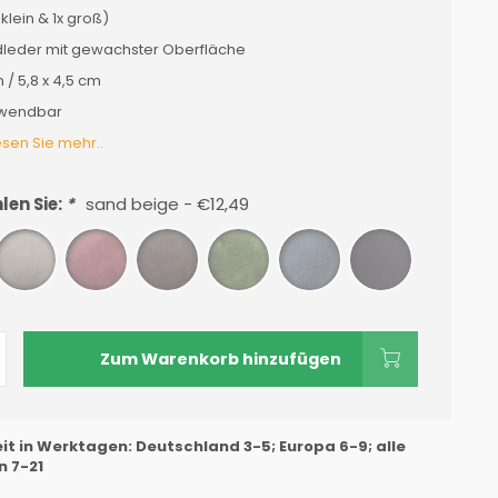
 klein & 1x groß)
dleder mit gewachster Oberfläche
m / 5,8 x 4,5 cm
wendbar
esen Sie mehr..
len Sie:
*
sand beige - €12,49
Zum Warenkorb hinzufügen
eit in Werktagen: Deutschland 3-5; Europa 6-9; alle
 7-21