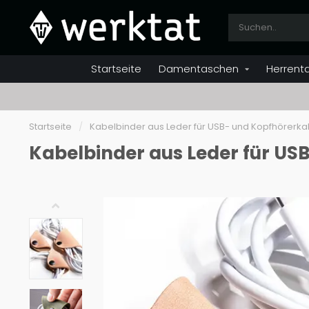
Startseite
Damentaschen
Herrent
Startseite
/
Kabelbinder aus Leder für USB- und Kopfhörerka
Kabelbinder aus Leder für US