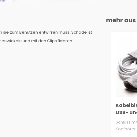
mehr aus 
an sie zum Benutzen entwirren muss. Schade ist
nwickeln und mit den Clips fixieren.
Kabelbin
USB- un
Kopfhör
Schluss mi
vielen F
Kopfhörer
Handyladek