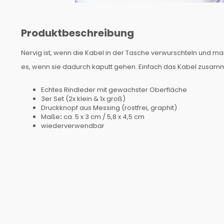
Produktbeschreibung
Nervig ist, wenn die Kabel in der Tasche verwurschteln und m
es, wenn sie dadurch kaputt gehen. Einfach das Kabel zusamme
Echtes Rindleder mit gewachster Oberfläche
3er Set (2x klein & 1x groß)
Druckknopf aus Messing (rostfrei, graphit)
Maße
:
ca. 5 x 3 cm / 5,8 x 4,5 cm
wiederverwendbar