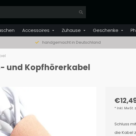
aschen
Accessoires
Zuhause
Geschenke
Ph
handgemacht in Deutschland
bel
B- und Kopfhörerkabel
€12,4
* Inkl. MwSt. 
Schluss mi
die Kabel 