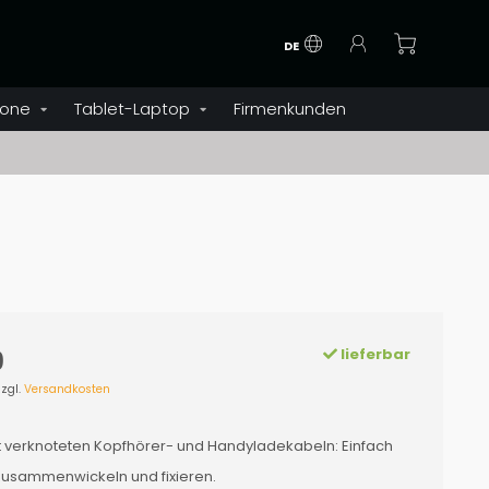
DE
one
Tablet-Laptop
Firmenkunden
lieferbar
9
zzgl.
Versandkosten
t verknoteten Kopfhörer- und Handyladekabeln: Einfach
zusammenwickeln und fixieren.