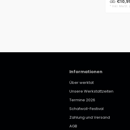
ab
€10,9
Kabel zusa
* Inkl. MwSt. 
Informationen
Über werktat
Unsere Werkstattzeiten
Termine 2026
Schafwoll-Festival
Zahlung und Versand
AGB