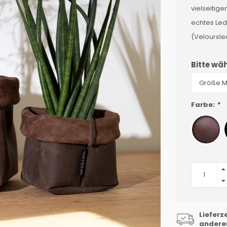
vielseitige
echtes Led
(Veloursle
Bitte wäh
Farbe:
*
Lieferz
anderen