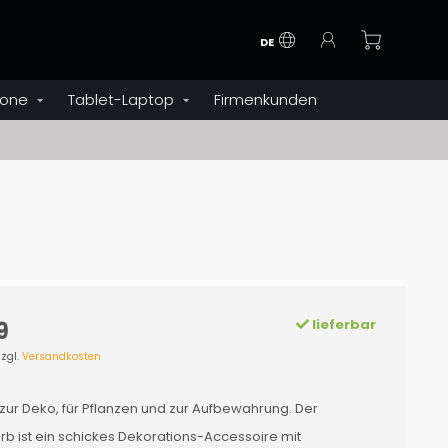
DE
one
Tablet-Laptop
Firmenkunden
lieferbar
9
zzgl.
Versandkosten
zur Deko, für Pflanzen und zur Aufbewahrung. Der
b ist ein schickes Dekorations-Accessoire mit