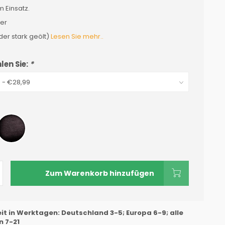
m Einsatz.
er
der stark geölt)
Lesen Sie mehr..
len Sie:
*
Zum Warenkorb hinzufügen
eit in Werktagen: Deutschland 3-5; Europa 6-9; alle
 7-21