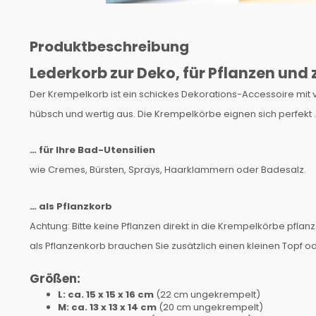
Produktbeschreibung
Lederkorb zur Deko, für Pflanzen un
Der Krempelkorb ist ein schickes Dekorations-Accessoire mit v
hübsch und wertig aus. Die Krempelkörbe eignen sich perfekt 
… für Ihre Bad-Utensilien
wie Cremes, Bürsten, Sprays, Haarklammern oder Badesalz.
… als Pflanzkorb
Achtung: Bitte keine Pflanzen direkt in die Krempelkörbe pflanz
als Pflanzenkorb brauchen Sie zusätzlich einen kleinen Topf od
Größen:
L: ca. 15 x 15 x 16 cm
(22 cm ungekrempelt)
M: ca. 13 x 13 x 14 cm
(20 cm ungekrempelt)