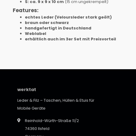
S: ca. 9 x 9 x 10 cm
(15 cm ungekrempelt)
Features:
echtes Leder (Veloursleder stark geölt)
braun oder schwarz
handgefertigt in Deutschland
Weblabel
erhältlich auch im 3er Set mit Preisvorteil
werktat
Leder & Filz – Taschen, Hüllen & Etuis für
Mobile Geräte
Reinhold-Würth-Straße 11/2
74360 Ilsfeld