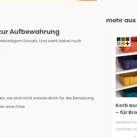
mehr aus 
d zur Aufbewahrung
ielseitigem Einsatz. Und sieht dabei noch
…
en, sie sind nicht wasserdicht: für die Benutzung
Korb aus
er eine Folie.
– für Br
oder S
Geliefert w
Laschen vo
Schlitze s