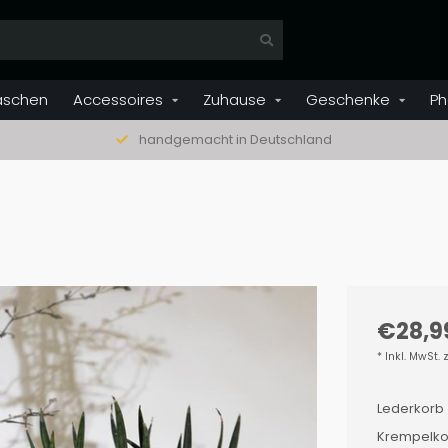
aschen
Accessoires
Zuhause
Geschenke
Ph
handgemacht in Deutschland
€28,9
* Inkl. MwSt. 
Lederkorb 
Krempelkor