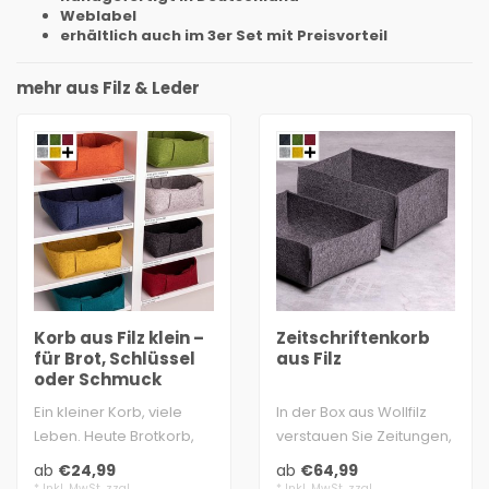
Weblabel
erhältlich auch im 3er Set mit Preisvorteil
mehr aus Filz & Leder
Korb aus Filz klein –
Zeitschriftenkorb
für Brot, Schlüssel
aus Filz
oder Schmuck
Ein kleiner Korb, viele
In der Box aus Wollfilz
Leben. Heute Brotkorb,
verstauen Sie Zeitungen,
morgen Schlüsselkorb …
Zeitschriften, Briefe ... der
ab
€24,99
ab
€64,99
100% S..
A..
* Inkl. MwSt. zzgl.
* Inkl. MwSt. zzgl.