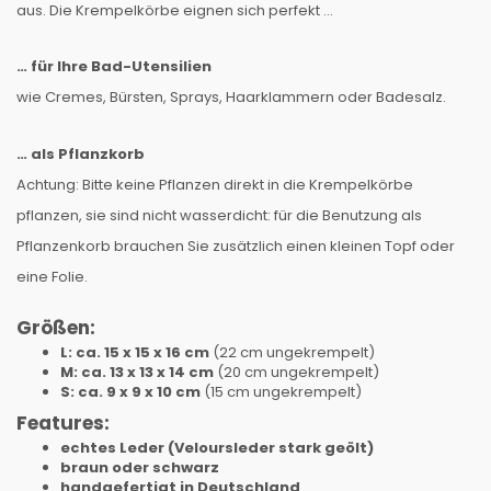
aus. Die Krempelkörbe eignen sich perfekt …
… für Ihre Bad-Utensilien
wie Cremes, Bürsten, Sprays, Haarklammern oder Badesalz.
… als Pflanzkorb
Achtung: Bitte keine Pflanzen direkt in die Krempelkörbe
pflanzen, sie sind nicht wasserdicht: für die Benutzung als
Pflanzenkorb brauchen Sie zusätzlich einen kleinen Topf oder
eine Folie.
Größen:
L: ca. 15 x 15 x 16 cm
(22 cm ungekrempelt)
M: ca. 13 x 13 x 14 cm
(20 cm ungekrempelt)
S: ca. 9 x 9 x 10 cm
(15 cm ungekrempelt)
Features:
echtes Leder (Veloursleder stark geölt)
braun oder schwarz
handgefertigt in Deutschland