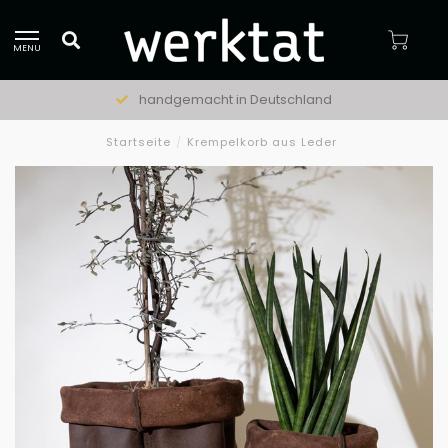
MENU
handgemacht in Deutschland
Startseite
/
Krempelkorb aus Leder