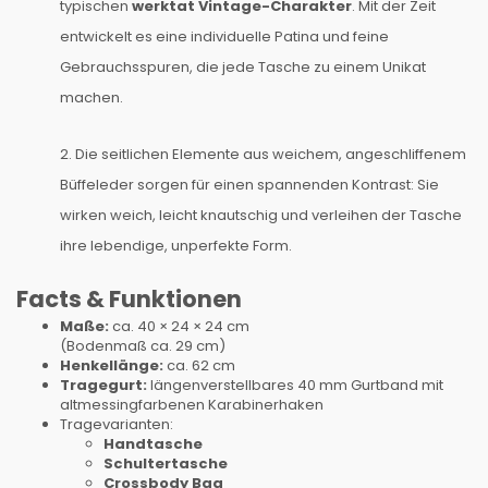
typischen
werktat Vintage-Charakter
. Mit der Zeit
entwickelt es eine individuelle Patina und feine
Gebrauchsspuren, die jede Tasche zu einem Unikat
machen.
2. Die seitlichen Elemente aus weichem, angeschliffenem
Büffeleder sorgen für einen spannenden Kontrast: Sie
wirken weich, leicht knautschig und verleihen der Tasche
ihre lebendige, unperfekte Form.
Facts & Funktionen
Maße:
ca. 40 × 24 × 24 cm
(Bodenmaß ca. 29 cm)
Henkellänge:
ca. 62 cm
Tragegurt:
längenverstellbares 40 mm Gurtband mit
altmessingfarbenen Karabinerhaken
Tragevarianten:
Handtasche
Schultertasche
Crossbody Bag