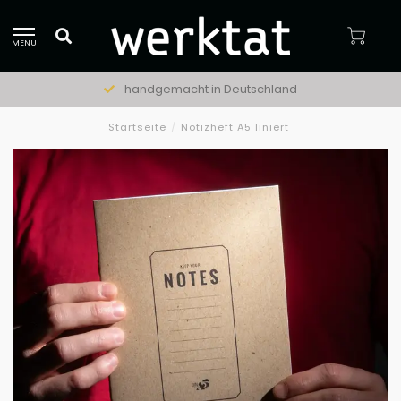
MENU
handgemacht in Deutschland
Startseite
/
Notizheft A5 liniert