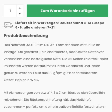
Zum Warenkorb hinzufügen
Lieferzeit in Werktagen: Deutschland 3-5; Europa
6-9; alle anderen 7-21
Produktbeschreibung
Das Notizheft „NOTES“ im DIN A5-Format haben wir für Sie im
Vintage-Stil gestaltet. Sein charmantes, bedrucktes Softcover
verleiht ihm eine nostalgische Note. Die 32 Seiten liniertes Papier
im Inneren warten darauf, mit all Ihren Gedanken und Ideen
gefüllt zu werden. Es ist aus 80 g/qm gut beschreibbarem
Offset-Papier in Weiß.
Mit Abmessungen von etwa 14,8 x 21 cm lässt es sich überallhin
mitnehmen. Die Rückenstichheftung hält das Notizheft
zusammen – perfekt, um deine kreativen Einfälle festzuhalten.