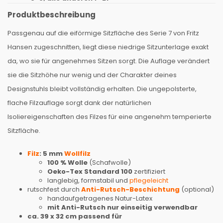
Produktbeschreibung
Passgenau auf die eiförmige Sitzfläche des Serie 7 von Fritz
Hansen zugeschnitten, liegt diese niedrige Sitzunterlage exakt
da, wo sie für angenehmes Sitzen sorgt. Die Auflage verändert
sie die Sitzhöhe nur wenig und der Charakter deines
Designstuhls bleibt vollständig erhalten. Die ungepolsterte,
flache Filzauflage sorgt dank der natürlichen
Isoliereigenschaften des Filzes für eine angenehm temperierte
Sitzfläche.
Filz
: 5 mm
Wollfilz
100 % Wolle
(Schafwolle)
Oeko-Tex Standard 100
zertifiziert
langlebig, formstabil und
pflegeleicht
rutschfest durch
Anti-Rutsch-Beschichtung
(optional)
handaufgetragenes Natur-Latex
mit Anti-Rutsch nur einseitig verwendbar
ca. 39 x 32 cm passend für