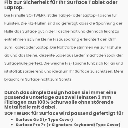
Filz zur Sicherheit für Ihr Surface Tablet oder
Laptop.
Die Filzhülle SOFTWERK ist die Tablet- oder Laptop-Tasche für
Puristen. Die Filz-Hüllen sind so gefertigt, dass die Spannung der
Hülle das Surface gut in der Tasche hält und dennoch leicht zu
entnehmen ist. Eine kleine Filzausparung erleichtert den Griff
zum Tablet oder Laptop. Die Nahtfarbe stimmen wir zur Filzhülle
ab und das kleine, dezente Label aus Leder macht den Look der
Surfacehülle perfekt. Die weiche Filz-Tasche fühlt sich toll an und
ist stoßabsorbierend und ideal um Ihr Surface zu schützen. Mehr
braucht Ihr Surface nicht zum Schutz.
Durch das simple Design haben sie immer eine
passende Unterlage
aus zwei feinsten 3 mm
Filzlagen aus 100% Schurwolle ohne störende
Metallteile mit dabei.
SOFTWERK für Surface wird passend gefertigt für
Surface Go 3 (+ Type Cover)
Surface Pro 7+ (+ Signature Keyboard/Type Cover)