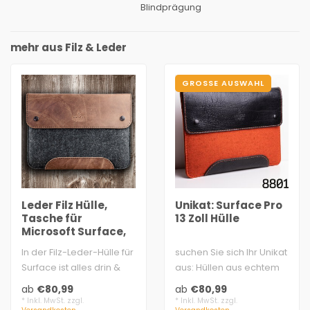
Blindprägung
mehr aus Filz & Leder
GROSSE AUSWAHL
Leder Filz Hülle,
Unikat: Surface Pro
Tasche für
13 Zoll Hülle
Microsoft Surface,
rustikale Optik
In der Filz-Leder-Hülle für
suchen Sie sich Ihr Unikat
Surface ist alles drin &
aus: Hüllen aus echtem
rundum gut geschützt
Wollfilz & vegetabil
ab
€80,99
ab
€80,99
ec..
gegerbte..
* Inkl. MwSt. zzgl.
* Inkl. MwSt. zzgl.