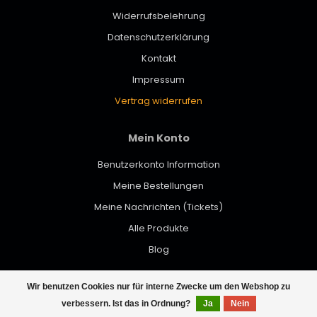
Widerrufsbelehrung
Datenschutzerklärung
Kontakt
Impressum
Vertrag widerrufen
Mein Konto
Benutzerkonto Information
Meine Bestellungen
Meine Nachrichten (Tickets)
Alle Produkte
Blog
Wir benutzen Cookies nur für interne Zwecke um den Webshop zu
© Copyright 2026 werktat - Powered by
Lightspeed
- Theme by
verbessern. Ist das in Ordnung?
Ja
Nein