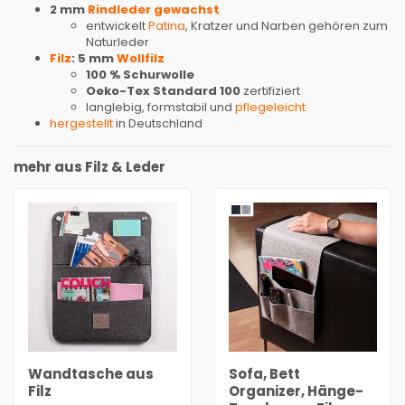
2 mm
Rindleder gewachst
entwickelt
Patina
, Kratzer und Narben gehören zum
Naturleder
Filz
: 5 mm
Wollfilz
100 % Schurwolle
Oeko-Tex Standard 100
zertifiziert
langlebig, formstabil und
pflegeleicht
hergestellt
in Deutschland
mehr aus Filz & Leder
Wandtasche aus
Sofa, Bett
Filz
Organizer, Hänge-