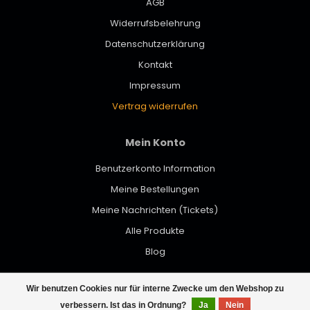
AGB
Widerrufsbelehrung
Datenschutzerklärung
Kontakt
Impressum
Vertrag widerrufen
Mein Konto
Benutzerkonto Information
Meine Bestellungen
Meine Nachrichten (Tickets)
Alle Produkte
Blog
Wir benutzen Cookies nur für interne Zwecke um den Webshop zu
© Copyright 2026 werktat - Powered by
Lightspeed
- Theme by
verbessern. Ist das in Ordnung?
Ja
Nein