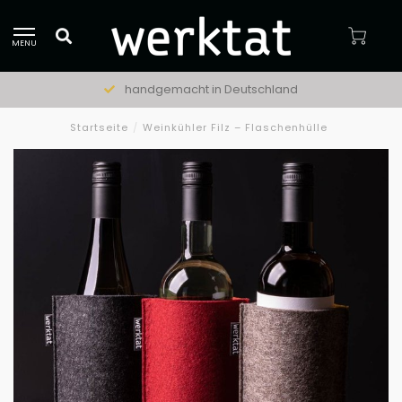
MENU
handgemacht in Deutschland
Startseite
/
Weinkühler Filz – Flaschenhülle