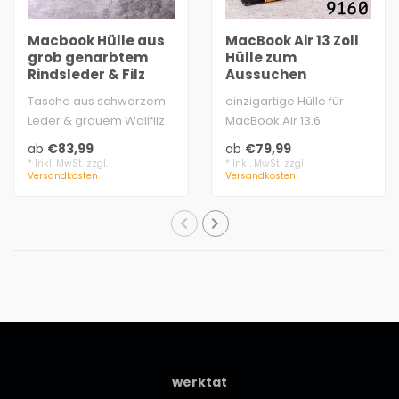
Macbook Hülle aus
MacBook Air 13 Zoll
grob genarbtem
Hülle zum
Rindsleder & Filz
Aussuchen
Tasche aus schwarzem
einzigartige Hülle für
Leder & grauem Wollfilz
MacBook Air 13.6
mit Platz für Kleinigkeiten
vegetabil gegerbtes
ab
€83,99
ab
€79,99
echte..
Leder aus Deutsch..
* Inkl. MwSt. zzgl.
* Inkl. MwSt. zzgl.
Versandkosten
Versandkosten
werktat