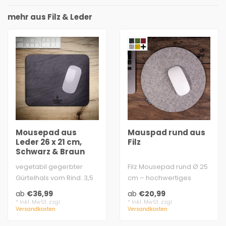
mehr aus Filz & Leder
Mousepad aus
Mauspad rund aus
Leder 26 x 21 cm,
Filz
Schwarz & Braun
vegetabil gegerbter
Filz Mousepad rund Ø 25
Gürtelhals vom Rind. 3,5
cm – hochwertiges
mm dick. Natürlicher
Mousepad aus 100 %
ab
€36,99
ab
€20,99
Rutschstopp
Schafwolle, 5 mm..
* Inkl. MwSt. zzgl.
* Inkl. MwSt. zzgl.
Versandkosten
Versandkosten
..