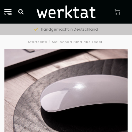
MENU
handgemacht in Deutschland
Startseite
/
Mousepad rund aus Leder