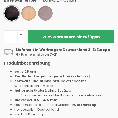
Bitte wählen Sie:
*
schwarz - €36,99
Zum Warenkorb hinzufügen
Lieferzeit in Werktagen: Deutschland 3-5; Europa
6-9; alle anderen 7-21
Produktbeschreibung
ca. ø 25 cm
Rindleder
(
vegetabil gegerbter
Gürtelhals)
schwarz und dunkelbraun:
veredelt mit
wasserbasiertem Lack
hellbraun
(Natur): ohne Zusätze
dunkelbraun und hellbraun dunkeln etwas nach
dicke: ca. 3,5 – 4,5 mm
raue Unterseite ist ein natürlicher
Rutschstopp
hergestellt
in Deutschland
werktat Prägung